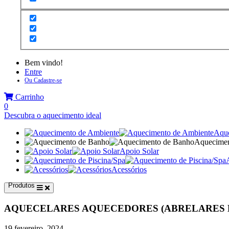
Bem vindo!
Entre
Ou Cadastre-se
Carrinho
0
Descubra o aquecimento ideal
Aque
Aquecimen
Apoio Solar
Acessórios
Produtos
AQUECELARES AQUECEDORES (ABRELARES E
19 fevereiro, 2024