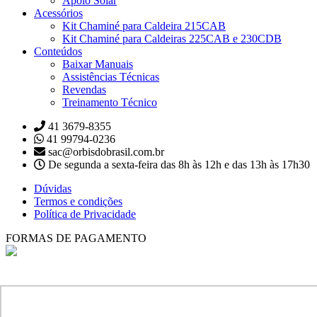
Apoio Solar
Acessórios
Kit Chaminé para Caldeira 215CAB
Kit Chaminé para Caldeiras 225CAB e 230CDB
Conteúdos
Baixar Manuais
Assistências Técnicas
Revendas
Treinamento Técnico
41 3679-8355
41 99794-0236
sac@orbisdobrasil.com.br
De segunda a sexta-feira das 8h às 12h e das 13h às 17h30
Dúvidas
Termos e condições
Política de Privacidade
FORMAS DE PAGAMENTO
ORBIS MERTIG DO BRASIL LTDA.
Qualidade e conforto em aquecimento.