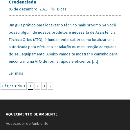
Credenciada
05 de dezembro, 2023
Dicas
Um guia prático para localizar o técnico mais próximo Se você
possui algum de nossos produtos e necessita de Assistência
Técnica Orbis (ATO), é fundamental saber como localizar uma
autorizada para efetuar a instalação ou manutenção adequada
do seu equipamento. Abaixo vamos te mostrar o caminho para
encontrar uma ATO de forma rápida e eficiente. […]
Ler mais
Página 1 de 3
1
2
3
»
AQUECIMENTO DE AMBIENTE
Aquecedor de Ambiente