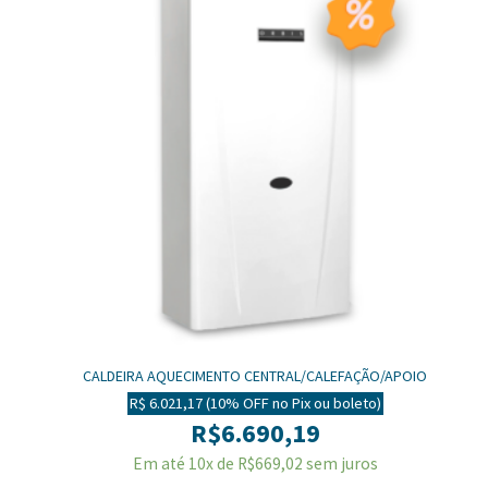
CALDEIRA AQUECIMENTO CENTRAL/CALEFAÇÃO/APOIO
SOLAR/PISCINA ORBIS 225CAB
R$ 6.021,17 (10% OFF no Pix ou boleto)
R$
6.690,19
Em até 10x de
R$
669,02
sem juros