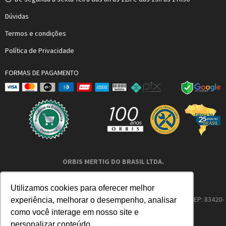
Dúvidas
Termos e condições
Política de Privacidade
FORMAS DE PAGAMENTO
ORBIS MERTIG DO BRASIL LTDA.
Qualidade e conforto em aquecimento.
I.E.: 90118439-96 – CNPJ: 01.402.079/0001-40
Utilizamos cookies para oferecer melhor
Av. Pref. Domingos Mocelin Neto, 155, Quatro Barras, Paraná – CEP: 83420-
experiência, melhorar o desempenho, analisar
427
como você interage em nosso site e
personalizar conteúdo.