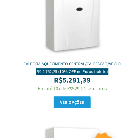
CALDEIRA AQUECIMENTO CENTRAL/CALEFAÇÃO/APOIO
SOLAR/PISCINA ORBIS 215CAB
R$ 4.762,25 (10% OFF no Pix ou boleto)
R$
5.291,39
Em até 10x de
R$
529,14
sem juros
VER OPÇÕES