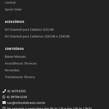
Central
Apoio Solar
ACESSÓRIOS
Kit Chaminé para Caldeira 215CAB
Kit Chaminé para Caldeiras 225CAB e 230CDB
CONTEÚDOS
Baixar Manuais
Assistências Técnicas
Revendas
Treinamento Técnico
41 3679-8355
41 99794-0236
sac@orbisdobrasil.com.br
De segunda a sexta-feira das 8h às 12h e das 13h às 17h30