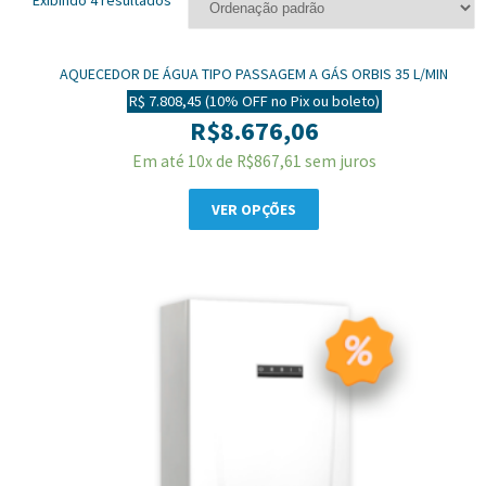
AQUECEDOR DE ÁGUA TIPO PASSAGEM A GÁS ORBIS 35 L/MIN
335FSB
R$ 7.808,45 (10% OFF no Pix ou boleto)
R$
8.676,06
Em até 10x de
R$
867,61
sem juros
VER OPÇÕES