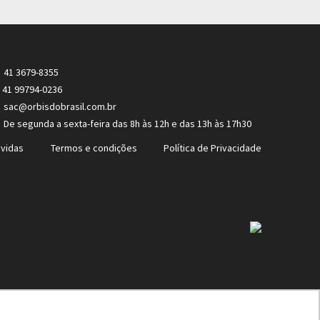
41 3679-8355
41 99794-0236
sac@orbisdobrasil.com.br
De segunda a sexta-feira das 8h às 12h e das 13h às 17h30
vidas
Termos e condições
Política de Privacidade
27