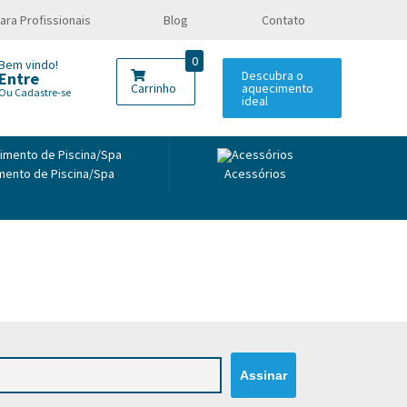
ara Profissionais
Blog
Contato
0
Bem vindo!
Descubra o
Entre
Carrinho
aquecimento
Ou Cadastre-se
ideal
ento de Piscina/Spa
Acessórios