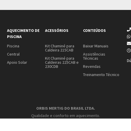
AQUECIMENTO DE
ACESSÓRIOS
CONTEÚDOS
PISCINA
Piscina
Kit Chaminé para
Baixar Manuais
Caldeira 215CAB
Central
Assistências
Kit Chaminé para
Técnicas
Dú
Apoio Solar
Caldeiras 225CAB e
230CDB
Revendas
Treinamento Técnico
ORBIS MERTIG DO BRASIL LTDA.
Qualidade e conforto em aquecimento.
I.E.: 90118439-96 – CNPJ: 01.402.079/0001-40
v. Pref. Domingos Mocelin Neto, 155, Quatro Barras, Paraná – CEP: 83420-4