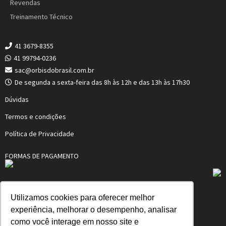
Revendas
Treinamento Técnico
41 3679-8355
41 99794-0236
sac@orbisdobrasil.com.br
De segunda a sexta-feira das 8h às 12h e das 13h às 17h30
Dúvidas
Termos e condições
Política de Privacidade
FORMAS DE PAGAMENTO
Utilizamos cookies para oferecer melhor
ORBIS MERTIG DO BRASIL LTDA.
experiência, melhorar o desempenho, analisar
Qualidade e conforto em aquecimento.
como você interage em nosso site e
I.E.: 90118439-96 – CNPJ: 01.402.079/0001-40