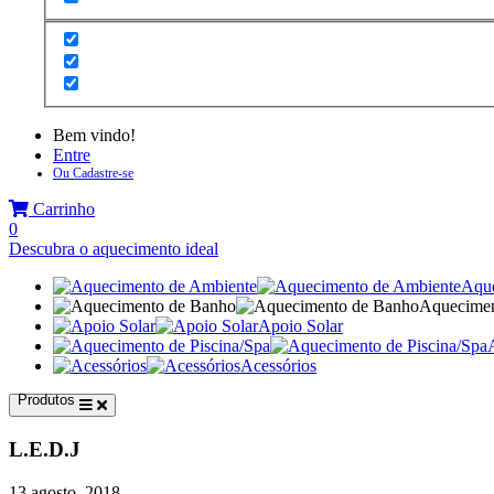
Bem vindo!
Entre
Ou Cadastre-se
Carrinho
0
Descubra o aquecimento ideal
Aque
Aquecimen
Apoio Solar
Acessórios
Produtos
L.E.D.J
13 agosto, 2018