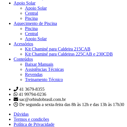
Apoio Solar
Apoio Solar
Central
Piscina
Aquecimento de Piscina
Piscina
Central
Apoio Solar
Acessórios
Kit Chaminé para Caldeira 215CAB
Kit Chaminé para Caldeiras 225CAB e 230CDB
Conteúdos
Baixar Manuais
Assistências Técnicas
Revendas
Treinamento Técnico
41 3679-8355
41 99794-0236
sac@orbisdobrasil.com.br
De segunda a sexta-feira das 8h às 12h e das 13h às 17h30
Dúvidas
Termos e condições
Política de Privacidade