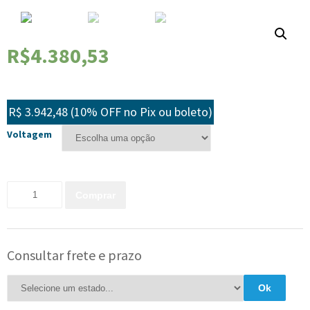
R$
4.380,53
Em até 10x de
R$
438,05
sem juros
R$ 3.942,48 (10% OFF no Pix ou boleto)
Voltagem
Quantidade
Comprar
Consultar frete e prazo
Ok