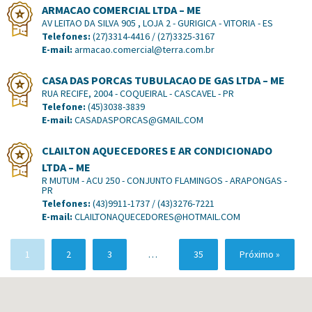
ARMACAO COMERCIAL LTDA – ME
AV LEITAO DA SILVA 905 , LOJA 2 - GURIGICA - VITORIA - ES
Telefones:
(27)3314-4416 / (27)3325-3167
E-mail:
armacao.comercial@terra.com.br
CASA DAS PORCAS TUBULACAO DE GAS LTDA – ME
RUA RECIFE, 2004 - COQUEIRAL - CASCAVEL - PR
Telefone:
(45)3038-3839
E-mail:
CASADASPORCAS@GMAIL.COM
CLAILTON AQUECEDORES E AR CONDICIONADO
LTDA – ME
R MUTUM - ACU 250 - CONJUNTO FLAMINGOS - ARAPONGAS -
PR
Telefones:
(43)9911-1737 / (43)3276-7221
E-mail:
CLAILTONAQUECEDORES@HOTMAIL.COM
1
2
3
…
35
Próximo »