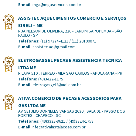
E-mail:
mga@mgaservicos.com.br
ASSISTEC AQUECIMENTOS COMERCIO E SERVIÇOS
EIRELI – ME
RUA NELSON DE OLIVEIRA, 226 - JARDIM SAPOPEMBA - SÃO
PAULO - SP
Telefones:
(11) 97374-4121 / (11) 20100071
E-mail:
assistec.aq@gmail.com
ELETROGASGEL PECAS E ASSISTENCIA TECNICA
LTDA ME
R LAPA 510 , TERREO - VILA SAO CARLOS - APUCARANA - PR
Telefone:
(43)3422-1175
E-mail:
eletrogasgel2@uol.com.br
ATIVA COMERCIO DE PECAS E ACESSORIOS PARA
GAS LTDA ME
AV GETULIO DORNELES VARGAS 2630 , SALA 01 - PASSO DOS
FORTES - CHAPECO - SC
Telefones:
(49)3328-8621 / (49)3324-1758
E-mail:
nfe@ativainstalacoes.com.br