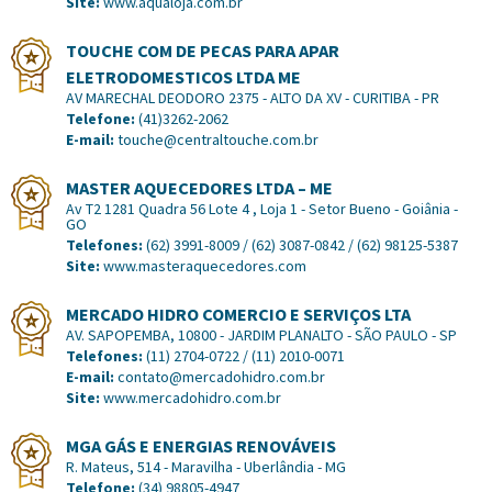
Site:
www.aqualoja.com.br
TOUCHE COM DE PECAS PARA APAR
ELETRODOMESTICOS LTDA ME
AV MARECHAL DEODORO 2375 - ALTO DA XV - CURITIBA - PR
Telefone:
(41)3262-2062
E-mail:
touche@centraltouche.com.br
MASTER AQUECEDORES LTDA – ME
Av T2 1281 Quadra 56 Lote 4 , Loja 1 - Setor Bueno - Goiânia -
GO
Telefones:
(62) 3991-8009 / (62) 3087-0842 / (62) 98125-5387
Site:
www.masteraquecedores.com
MERCADO HIDRO COMERCIO E SERVIÇOS LTA
AV. SAPOPEMBA, 10800 - JARDIM PLANALTO - SÃO PAULO - SP
Telefones:
(11) 2704-0722 / (11) 2010-0071
E-mail:
contato@mercadohidro.com.br
Site:
www.mercadohidro.com.br
MGA GÁS E ENERGIAS RENOVÁVEIS
R. Mateus, 514 - Maravilha - Uberlândia - MG
Telefone:
(34) 98805-4947