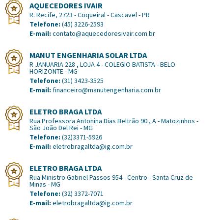
AQUECEDORES IVAIR
R. Recife, 2723 - Coqueiral - Cascavel - PR
Telefone:
(45) 3226-2593
E-mail:
contato@aquecedoresivair.com.br
MANUT ENGENHARIA SOLAR LTDA
R JANUARIA 228 , LOJA 4 - COLEGIO BATISTA - BELO
HORIZONTE - MG
Telefone:
(31) 3423-3525
E-mail:
financeiro@manutengenharia.com.br
ELETRO BRAGA LTDA
Rua Professora Antonina Dias Beltrão 90 , A - Matozinhos -
São João Del Rei - MG
Telefone:
(32)3371-5926
E-mail:
eletrobragaltda@ig.com.br
ELETRO BRAGA LTDA
Rua Ministro Gabriel Passos 954 - Centro - Santa Cruz de
Minas - MG
Telefone:
(32) 3372-7071
E-mail:
eletrobragaltda@ig.com.br