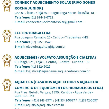
CONNECT AQUECIMENTO SOLAR (RIVO GOMES
ROCHA JUNIOR)
CNA 03 , lote 07 loja 407 - Taguatinga Norte - brasília - DF
Telefone:
(61) 98448-6722
E-mail:
connectaquecimentosolar@gmail.com
ELETRO BRAGA LTDA
Rua Joaquim Ramalho 25 - Centro - Tiradentes - MG
Telefone:
(32) 3355-1545
E-mail:
eletrobragaltda@ig.com.br
AQUECEMAIS (VOLPATO ASSUNÇÃO E CIA LTDA)
R. Tibagi, 925 , Loja B, Centro, - Centro - Curitiba - PR
Telefone:
(41) 32245025
E-mail:
logistica@aquecemaisaquecedores.com.br
AQUALOJA (CASA DOS AQUECEDORES AQUALOJA
COMERCIO DE EQUIPAMENTOS HIDRAULICOS LTDA)
Rua Pres. Getúlio Vargas, 1999 , Curitiba - Água Verde -
CURITIBA - PR
Telefones:
(41)3243-9974 / (41)3342-5697 / (41)3342-5697
E-mail:
aqualoja@aqualoja.com.br